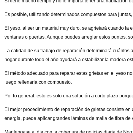
Si tiene mucho tiempo y no le importa tener una habitación d
Es posible, utilizando determinados compuestos para juntas, t
El yeso, al ser un material muy duro, se agrietará cuando la
ventanas o puertas. Aunque puedes arreglar estos puntos, son
La calidad de su trabajo de reparación determinará cuántos 
hogar durante todo el año ayudará a estabilizar la madera est
El método adecuado para reparar estas grietas en el yeso no
luego rellenarla con compuesto.
Por lo general, esto es solo una solución a corto plazo porq
El mejor procedimiento de reparación de grietas consiste en c
energía, puede aplicar grandes láminas de malla de fibra de v
Manténgase al día con la cobertura de noticias diaria de No