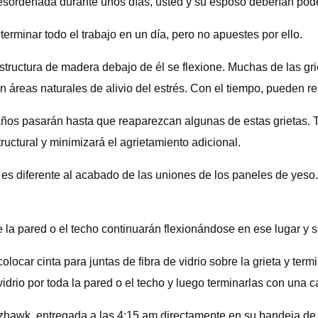
esordenada durante unos días, usted y su esposo deberían poder
erminar todo el trabajo en un día, pero no apuestes por ello.
 estructura de madera debajo de él se flexione. Muchas de las 
 áreas naturales de alivio del estrés. Con el tiempo, pueden r
años pasarán hasta que reaparezcan algunas de estas grietas. T
ructural y minimizará el agrietamiento adicional.
 es diferente al acabado de las uniones de los paneles de yes
ue la pared o el techo continuarán flexionándose en ese lugar y
olocar cinta para juntas de fibra de vidrio sobre la grieta y te
idrio por toda la pared o el techo y luego terminarlas con una c
ozhawk, entregada a las 4:15 am directamente en su bandeja de