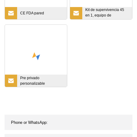
Kit de supervivencia 45
CE FDA pared
en 1, equipo de
supervivencia
profesional, herramientas,
suministros de primeros
auxilios, emergencia,
senderismo táctico, caza,
aventura
Pre privado
personalizable