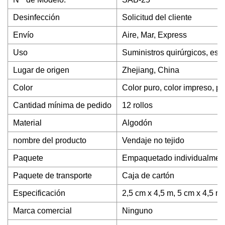
Desinfección
Solicitud del cliente
Envío
Aire, Mar, Express
Uso
Suministros quirúrgicos, estér
Lugar de origen
Zhejiang, China
Color
Color puro, color impreso, p
Cantidad mínima de pedido
12 rollos
Material
Algodón
nombre del producto
Vendaje no tejido
Paquete
Empaquetado individualmen
Paquete de transporte
Caja de cartón
Especificación
2,5 cm x 4,5 m, 5 cm x 4,5 m,
Marca comercial
Ninguno