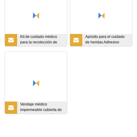
Kit de cuidado médico
Apósito para el cuidado
para la recolección de
de heridas Adhesivo
sangre
médico+Apósito de
espuma
Vendaje médico
impermeable cubierta de
ducha yeso de París cinta
de fundición ortopédica