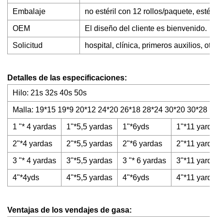
Embalaje
no estéril con 12 rollos/paquete, estéri
OEM
El diseño del cliente es bienvenido.
Solicitud
hospital, clínica, primeros auxilios, o
Detalles de las especificaciones:
Hilo: 21s 32s 40s 50s
Malla: 19*15 19*9 20*12 24*20 26*18 28*24 30*20 30*28
1 "* 4 yardas
1"*5,5 yardas
1"*6yds
1"*11 yarda
2"*4 yardas
2"*5,5 yardas
2"*6 yardas
2"*11 yarda
3 "* 4 yardas
3"*5,5 yardas
3 "* 6 yardas
3"*11 yarda
4"*4yds
4"*5,5 yardas
4"*6yds
4"*11 yarda
Ventajas de los vendajes de gasa: